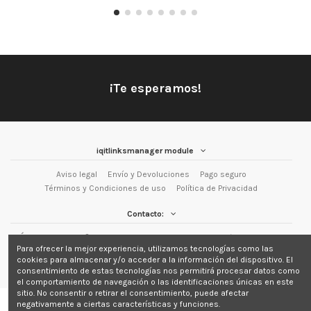
¡Te esperamos!
iqitlinksmanager module
Aviso legal
Envío y Devoluciones
Pago seguro
Términos y Condiciones de uso
Política de Privacidad
Contacto:
Áncora Helados
Plaça de la Font Vella, 12, Castalla.
686 453 223
Para ofrecer la mejor experiencia, utilizamos tecnologías como las
info@ancorahelados.com
cookies para almacenar y/o acceder a la información del dispositivo. El
consentimiento de estas tecnologías nos permitirá procesar datos como
el comportamiento de navegación o las identificaciones únicas en este
sitio. No consentir o retirar el consentimiento, puede afectar
negativamente a ciertas características y funciones.