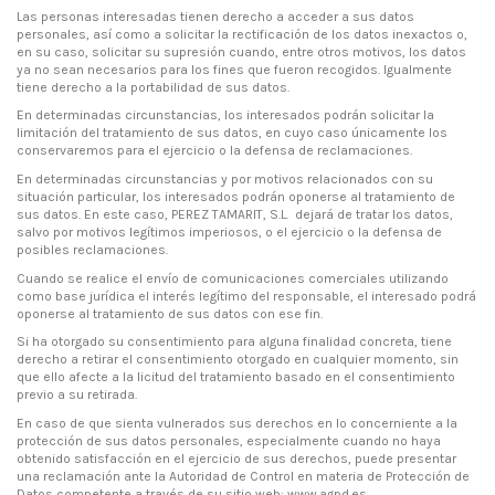
Las personas interesadas tienen derecho a acceder a sus datos
personales, así como a solicitar la rectificación de los datos inexactos o,
en su caso, solicitar su supresión cuando, entre otros motivos, los datos
ya no sean necesarios para los fines que fueron recogidos. Igualmente
tiene derecho a la portabilidad de sus datos.
En determinadas circunstancias, los interesados podrán solicitar la
limitación del tratamiento de sus datos, en cuyo caso únicamente los
conservaremos para el ejercicio o la defensa de reclamaciones.
En determinadas circunstancias y por motivos relacionados con su
situación particular, los interesados podrán oponerse al tratamiento de
sus datos. En este caso, PEREZ TAMARIT, S.L. dejará de tratar los datos,
salvo por motivos legítimos imperiosos, o el ejercicio o la defensa de
posibles reclamaciones.
Cuando se realice el envío de comunicaciones comerciales utilizando
como base jurídica el interés legítimo del responsable, el interesado podrá
oponerse al tratamiento de sus datos con ese fin.
Si ha otorgado su consentimiento para alguna finalidad concreta, tiene
derecho a retirar el consentimiento otorgado en cualquier momento, sin
que ello afecte a la licitud del tratamiento basado en el consentimiento
previo a su retirada.
En caso de que sienta vulnerados sus derechos en lo concerniente a la
protección de sus datos personales, especialmente cuando no haya
obtenido satisfacción en el ejercicio de sus derechos, puede presentar
una reclamación ante la Autoridad de Control en materia de Protección de
Datos competente a través de su sitio web: www.agpd.es.